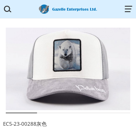


Gazelle Enterprises Ltd.
EC5-23-00288灰色